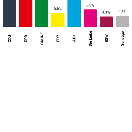
6,8%
5,6%
4,3%
4,1%
Die Linke
Sonstige
GRÜNE
BSW
CDU
SPD
FDP
AfD
Ergebnisse im Detail
2025
%
+/-
Wahlbeteiligung
83,4
5,6